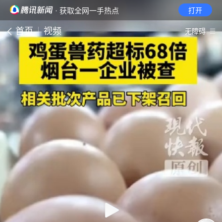
· 获取全网一手热点
打开
首页
视频
无障碍