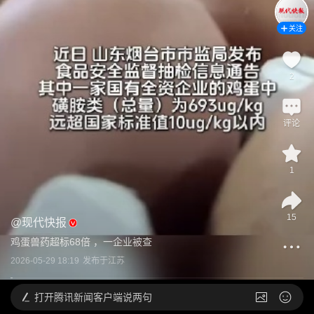
关注
2
评论
1
15
@
现代快报
鸡蛋兽药超标68倍 ，一企业被查
2026-05-29 18:19
发布于
江苏
打开
腾讯新闻客户端说两句