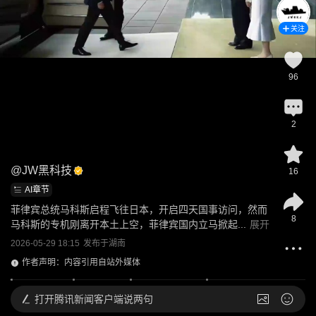
关注
96
2
@
JW黑科技
16
AI章节
菲律宾总统马科斯启程飞往日本，开启四天国事访问，然而
8
马科斯的专机刚离开本土上空，菲律宾国内立马掀起...
展开
2026-05-29 18:15
发布于
湖南
作者声明：内容引用自站外媒体
打开
腾讯新闻客户端说两句