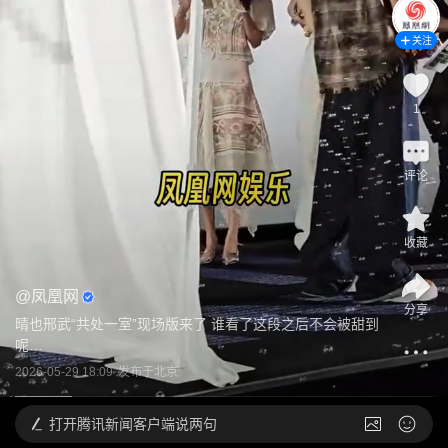
关注
1
评论
收藏
@
凤凰网
分享
晴也邢武“共处一室”现场版来了 谁看了这段之后不会被甜到
呢…
2026-05-29 18:09
发布于
北京
打开
腾讯新闻客户端说两句