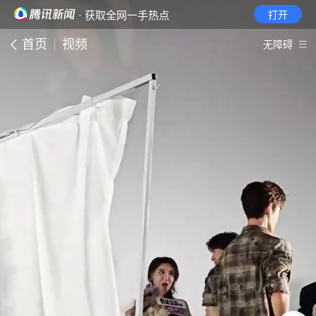
· 获取全网一手热点
打开
首页
视频
无障碍