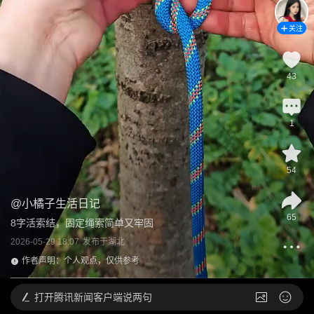
关注
43
1
54
@
小橘子生活日记
65
8字活索结，固定绳索简单又牢固
2026-05-29 18:07
发布于
湖北
作者声明：个人观点，仅供参考
打开
腾讯新闻客户端说两句