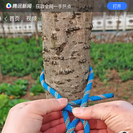
· 获取全网一手热点
打开
首页
视频
无障碍