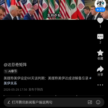
关注
1
2
收藏
@
达芬奇矩阵
AI章节
分享
美媒称美伊设定60天谈判期：美媒称美伊达成谅解备忘录
 #
美伊关系
2026-05-29 17:56
发布于
陕西
打开
腾讯新闻客户端说两句