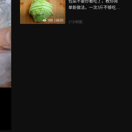
包菜不要炒着吃了，教你简
单新做法，一次3斤不够吃，
比吃肉还香
509
|
04:01
17小时前