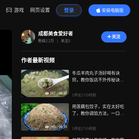
游戏
网页设置
登录
安装电脑版
内容更精彩
成都美食爱好者
关注
粉丝
2.2万
|
关注
5
作者最新视频
冬瓜羊肉丸子汤好喝有诀
窍，教你饭店不外传秘诀，
鲜嫩多汁还不膻
167
|
06:31
1评论
17小时前
用莲藕包饺子，实在太好吃
了，教你调馅方法，一口一
个真香
295
|
06:39
1评论
17小时前