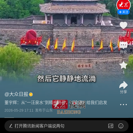
关注
2
评论
1
分享
@
大众日报
董宇辉：从“一汪泉水”到精神符号，《论语》给我们启发
2026-05-29 17:11
发布于
山东
打开
腾讯新闻客户端说两句