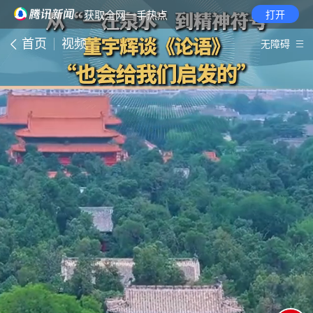
· 获取全网一手热点
打开
首页
视频
无障碍