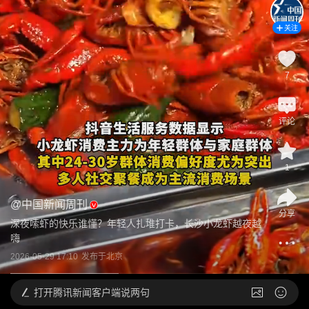
关注
7
评论
1
@
中国新闻周刊
分享
深夜嗦虾的快乐谁懂？年轻人扎堆打卡，长沙小龙虾越夜越
嗨
2026-05-29 17:10
发布于
北京
打开
腾讯新闻客户端说两句