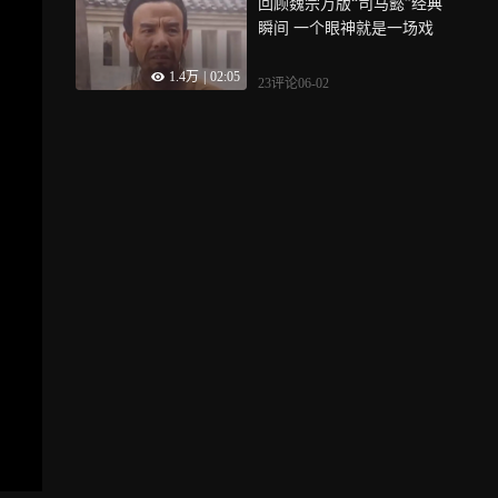
回顾魏宗万版“司马懿”经典
瞬间 一个眼神就是一场戏
1.4万
|
02:05
23评论
06-02