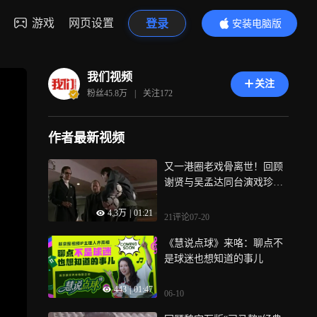
游戏
网页设置
登录
安装电脑版
内容更精彩
我们视频
关注
粉丝
45.8万
|
关注
172
作者最新视频
又一港圈老戏骨离世！回顾
谢贤与吴孟达同台演戏珍贵
画面
4.3万
|
01:21
21评论
07-20
《慧说点球》来咯：聊点不
是球迷也想知道的事儿
443
|
01:47
06-10