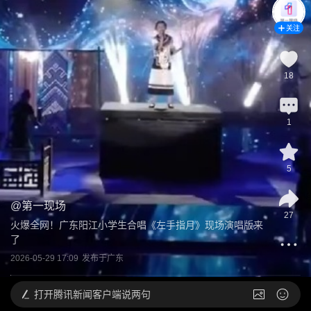
关注
18
1
5
@
第一现场
27
火爆全网！广东阳江小学生合唱《左手指月》现场演唱版来
了
2026-05-29 17:09
发布于
广东
打开
腾讯新闻客户端说两句