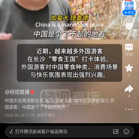
关注
3
评论
2
@
经视直播
4
中国文化再添新名片 长沙“零食王国”成中国消费新窗口 外
国游客：中国是个了不起的地方
2026-05-29 17:09
发布于
湖北
打开
腾讯新闻客户端说两句