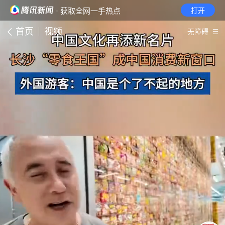
· 获取全网一手热点
打开
首页
视频
无障碍