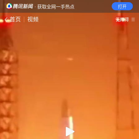
· 获取全网一手热点
打开
首页
视频
无障碍