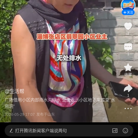
关注
1
1
收藏
@
生活帮
1
广场借用小区内部雨水沟排水 业主表示小区地下车库变“水
帘洞”
2026-05-29 17:07
发布于
山东
打开
腾讯新闻客户端说两句