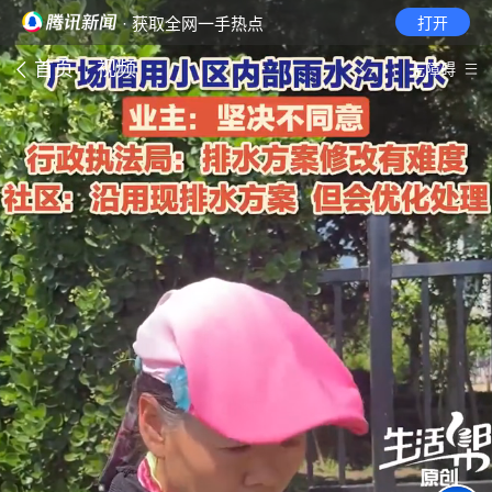
· 获取全网一手热点
打开
首页
视频
无障碍