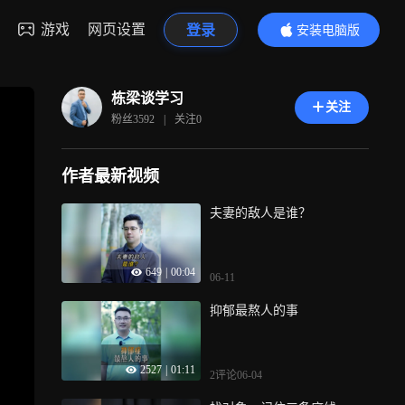
游戏
网页设置
登录
安装电脑版
内容更精彩
栋梁谈学习
关注
粉丝
3592
|
关注
0
作者最新视频
夫妻的敌人是谁？
649
|
00:04
06-11
抑郁最熬人的事
2527
|
01:11
2评论
06-04