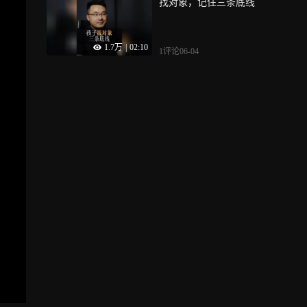
找对象，记住三条底线
1.7万
|
02:10
1评论
06-04