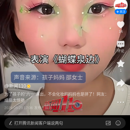
关注
14
评论
1
@
新闻110
分享
为了孩子的“六一”演出，不会化妆的妈妈也是拼了！网友：
成品太惊艳
2026-05-29 17:06
发布于
福建
打开
腾讯新闻客户端说两句