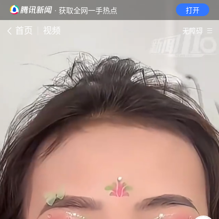
· 获取全网一手热点
打开
首页
视频
无障碍