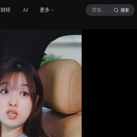
财经
AI
更多
章鱼小万子
搜索