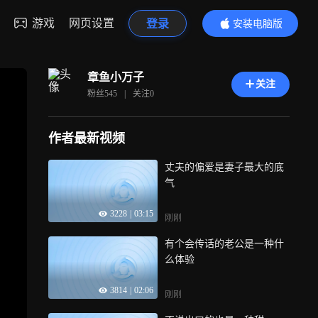
游戏
网页设置
登录
安装电脑版
内容更精彩
章鱼小万子
关注
粉丝
545
|
关注
0
作者最新视频
丈夫的偏爱是妻子最大的底
气
3228
|
03:15
刚刚
有个会传话的老公是一种什
么体验
3814
|
02:06
刚刚