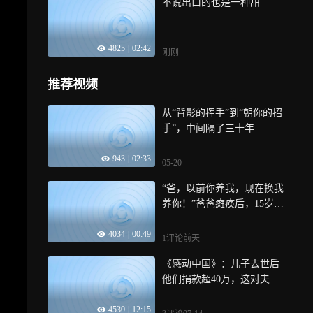
不说出口的也是一种甜
4825
|
02:42
刚刚
推荐视频
从“背影的挥手”到“朝你的招
手”，中间隔了三十年
943
|
02:33
05-20
“爸，以前你养我，现在换我
养你！”爸爸瘫痪后，15岁少
年凌晨帮妈妈出摊，午后帮
4034
|
00:49
爸爸做康复
1评论
前天
《感动中国》：儿子去世后
他们捐款超40万，这对夫妻
有张记满恩情的爱心名单
4530
|
12:15