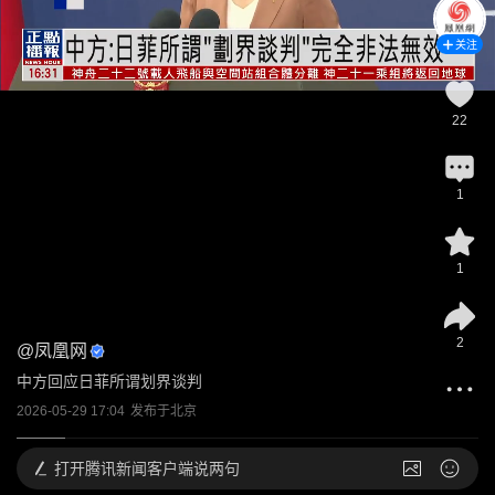
关注
22
1
1
2
@
凤凰网
中方回应日菲所谓划界谈判
2026-05-29 17:04
发布于
北京
打开
腾讯新闻客户端说两句