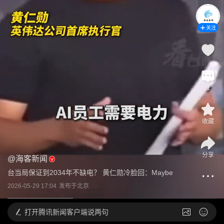
关注
1
收藏
分享
@
海客新闻
台当局保证到2034年不缺电？ 黄仁勋冷脸回：Maybe
2026-05-29 17:04
发布于
北京
打开
腾讯新闻客户端说两句