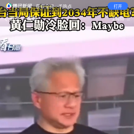
· 获取全网一手热点
打开
首页
视频
无障碍