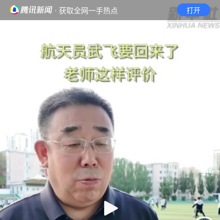
· 获取全网一手热点
打开
首页
视频
无障碍