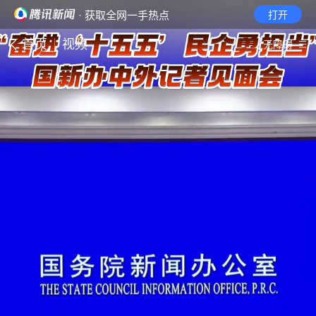
· 获取全网一手热点
打开
首页
视频
无障碍