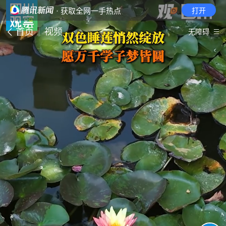
· 获取全网一手热点
打开
首页
视频
无障碍