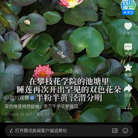
关注
2
评论
收藏
分享
@
四川观察
双色睡莲悄然绽放，愿万千学子梦皆圆
2026-05-29 16:57
发布于
广东
打开
腾讯新闻客户端说两句