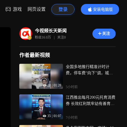
游戏
网页设置
登录
安装电脑版
内容更精彩
今视频长天新闻
关注
粉丝
16.0万
|
关注
0
作者最新视频
全国多地推行精准计时计
费，停车费“向下”调，城市
温度“向上”升
38
|
01:28
5小时前
江西推出每月200元托育消费
券 长效红利筑牢幼有善育民
生底色
35
|
01:07
7小时前