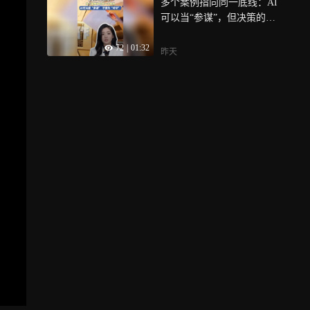
多个案例指向同一底线：AI
可以当“参谋”，但决策的权
责始终在人
72
|
01:32
昨天