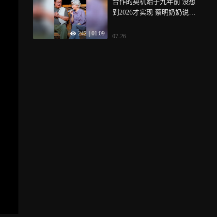
合作的契机始于九年前 没想
正常的人才会一直试图证明
到2026才实现 蔡明奶奶说小
自己正常，这就是阿尔兹海
柯老师的母亲就是阿尔兹海
默症患者在记忆逐渐缺失前
242
|
01:09
默症患者，她也知道身边很
的状态
07-26
多朋友家里都有阿尔兹海默
症患者 不管如何，蔡明奶奶
一定要健康啊！还期待您再
继续带来更多佳作和惊喜