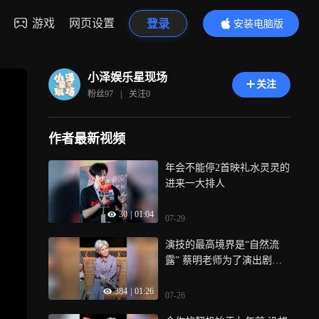
游戏
网页设置
登录
安装电脑版
内容更精彩
小泽娱乐星现场
关注
粉丝
97
|
关注
0
作者最新视频
年会不能停2首映礼水灵灵的
进来一大排人
30
|
01:04
07-29
演技的最高境界是“自然流
露” 蔡明老师为了演出剧中
妈妈患有阿尔兹海默症，且
384
|
01:26
病情有逐渐进展，她去观察
07-26
了朋友家的患者老人 只有不