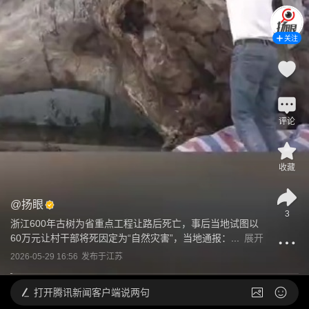
关注
评论
收藏
@
扬眼
3
浙江600年古树为省重点工程让路后死亡，事后当地试图以
60万元让村干部将死因定为“自然灾害”，当地通报：...
展开
2026-05-29 16:56
发布于
江苏
打开
腾讯新闻客户端说两句