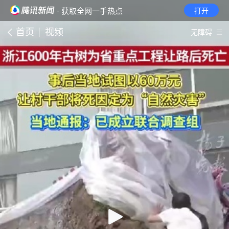
· 获取全网一手热点
打开
首页
视频
无障碍