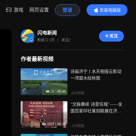
游戏
网页设置
登录
安装电脑版
内容更精彩
闪电新闻
关注
粉丝
72.3万
|
关注
2
作者最新视频
诗画济宁丨水天相接云影动
一湾碧水绘秋图
32
|
00:44
-6小时前
“文脉赓续·诗意任城”——全
国百家印社篆刻联展在济宁
开幕
1051
|
00:34
-5小时前