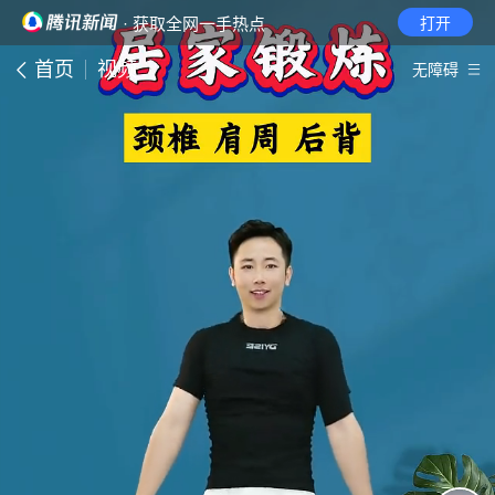
· 获取全网一手热点
打开
首页
视频
无障碍