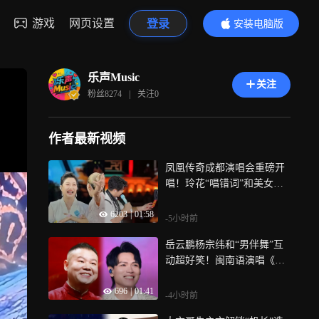
游戏
网页设置
登录
安装电脑版
内容更精彩
乐声Music
关注
粉丝
8274
|
关注
0
作者最新视频
凤凰传奇成都演唱会重磅开
唱！玲花“唱错词”和美女跳
舞，曾毅“小抄”被换笑翻全
6203
|
01:58
场
-5小时前
岳云鹏杨宗纬和“男伴舞”互
动超好笑！闽南语演唱《欢
喜就好》，直接嗨翻全场
696
|
01:41
-4小时前