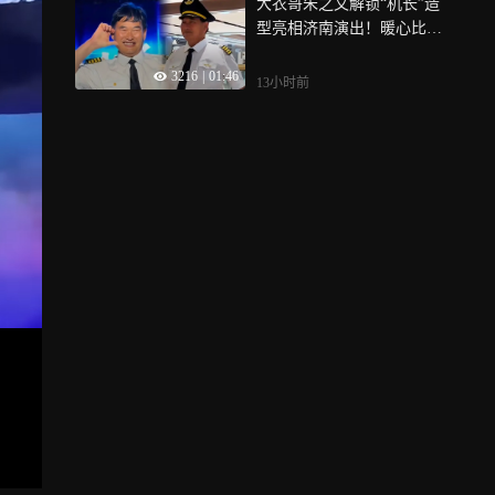
大衣哥朱之文解锁“机长”造
型亮相济南演出！暖心比
心，台下人山人海场面壮观
3216
|
01:46
13小时前