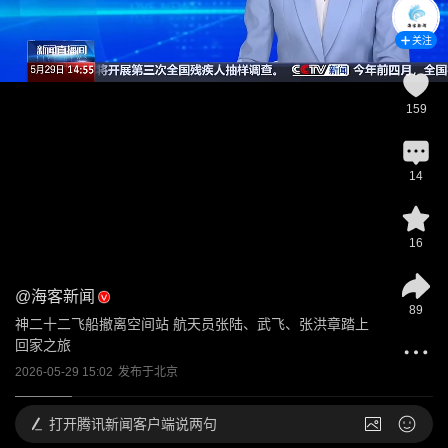
关注
159
14
16
@
海客新闻
89
神二十二飞船撤离空间站 航天员张陆、武飞、张洪章踏上
回家之旅
2026-05-29 15:02
发布于
北京
打开
腾讯新闻客户端说两句