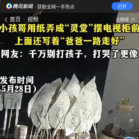
· 获取全网一手热点
打开
首页
视频
无障碍