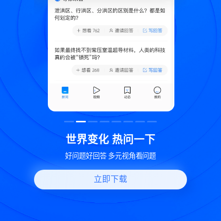
致
世界变化 热问一下
好问题好回答 多元视角看问题
立即下载