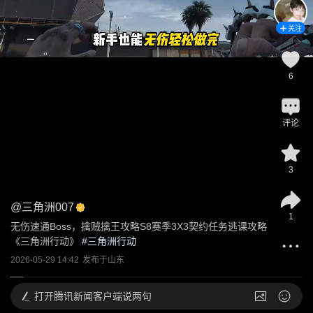
关注
6
评论
3
@
三角洲007
1
无伤速通Boss，擒贼擒王攻略S8赛季3X3契约任务逃课攻略
《三角洲行动》
 #
三角洲行动
2026-05-29 14:42
发布于
山东
打开
腾讯新闻客户端说两句