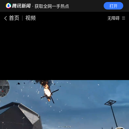
· 获取全网一手热点
打开
首页
视频
无障碍