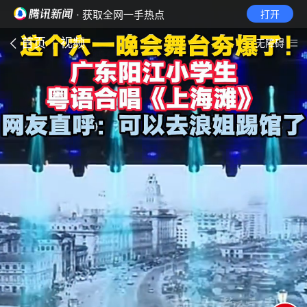
· 获取全网一手热点
打开
首页
视频
无障碍