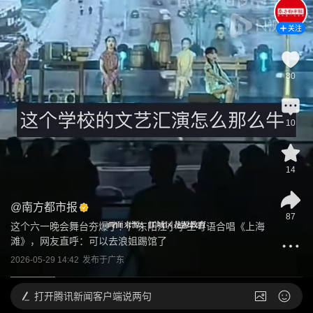
关注
80
10
14
@
南方都市报
87
这个六一晚会舞台夯爆了！广东阳江小学生粤语合唱《上海
滩》，网友直呼：可以去浪姐踢馆了
2026-05-29 14:42
发布于
广东
打开
腾讯新闻客户端说两句