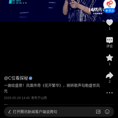
关注
1
评论
1
@
C位看探秘
2
一曲绘盛景！凤凰传奇《花开繁华》，婉转歌声勾勒盛世风
光
2026-05-29 14:40
发布于
山西
打开
腾讯新闻客户端说两句