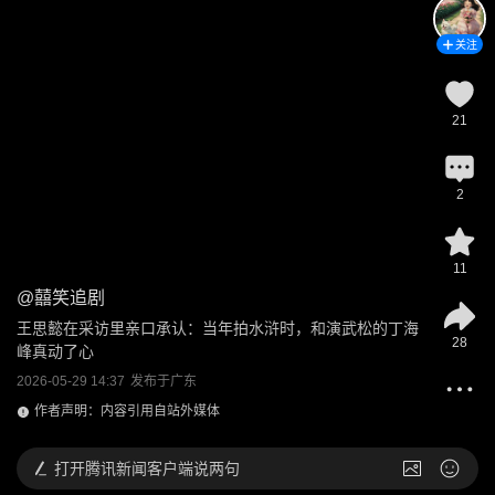
关注
21
2
11
@
囍笑追剧
王思懿在采访里亲口承认：当年拍水浒时，和演武松的丁海
28
峰真动了心
2026-05-29 14:37
发布于
广东
作者声明：内容引用自站外媒体
打开
腾讯新闻客户端说两句