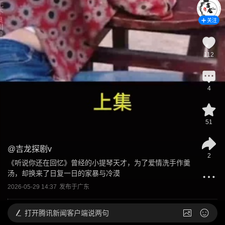
关注
112
4
51
@
吉龙探剧v
2
《听说你还在回忆》曾经的小提琴天才，为了爱情洗手作羹
汤，却换来了日复一日的家暴与冷漠
2026-05-29 14:37
发布于
广东
打开
腾讯新闻客户端说两句