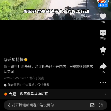
关注
26
评论
7
@
蓝星特快
俄再警告打击基辅，泽连斯基已不在国内，写600多封信求
助美国
15
2026-05-29 14:37
发布于
河南
作者声明：个人观点，仅供参考
聚焦俄乌战场动态
专题
打开
腾讯新闻客户端说两句