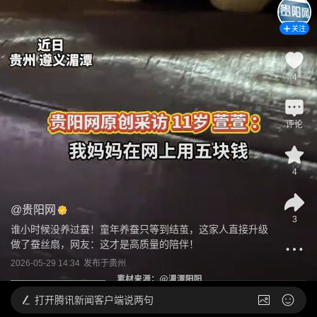
关注
4
评论
4
@
贵阳网
3
谁小时候没养过蚕！童年养蚕只等到结茧，这家人直接升级
做了蚕丝扇，网友：这才是高质量的陪伴！
2026-05-29 14:34
发布于
贵州
打开
腾讯新闻客户端说两句