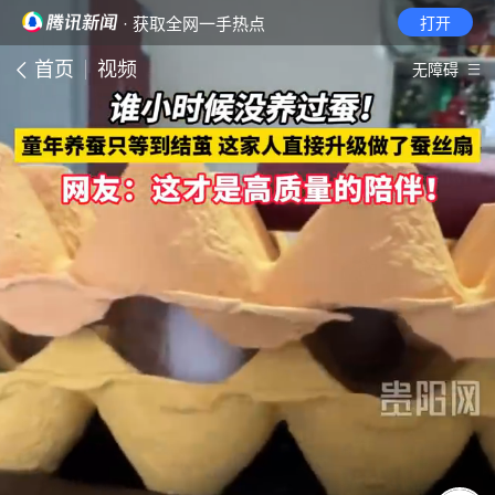
· 获取全网一手热点
打开
首页
视频
无障碍