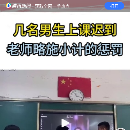
· 获取全网一手热点
打开
首页
视频
无障碍