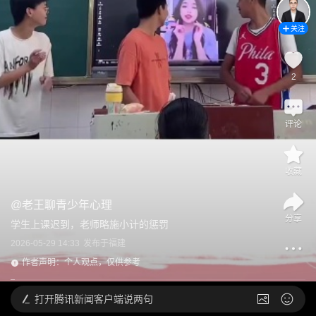
关注
2
评论
收藏
@
老王聊青少年心理
分享
学生上课迟到，老师略施小计的惩罚
2026-05-29 14:33
发布于
福建
作者声明：个人观点，仅供参考
打开
腾讯新闻客户端说两句