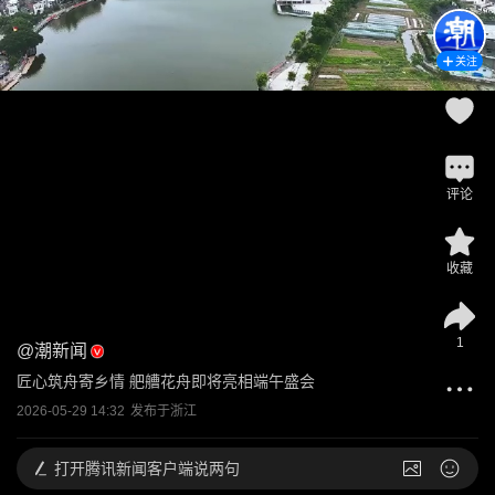
关注
评论
收藏
1
@
潮新闻
匠心筑舟寄乡情 舥艚花舟即将亮相端午盛会
2026-05-29 14:32
发布于
浙江
打开
腾讯新闻客户端说两句