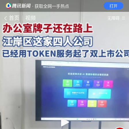
· 获取全网一手热点
打开
首页
视频
无障碍