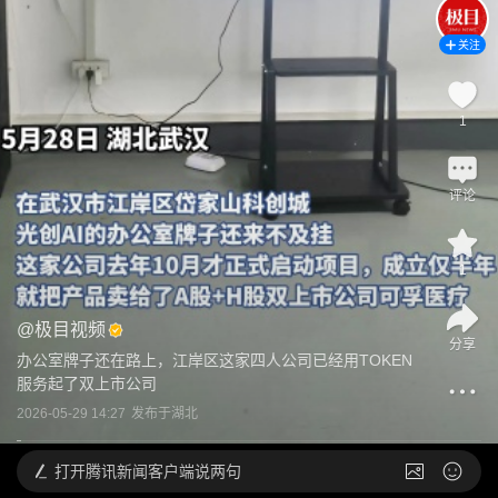
关注
1
评论
1
@
极目视频
分享
办公室牌子还在路上，江岸区这家四人公司已经用TOKEN
服务起了双上市公司
2026-05-29 14:27
发布于
湖北
打开
腾讯新闻客户端说两句