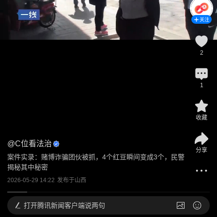
关注
2
1
收藏
@
C位看法治
分享
案件实录：赌博诈骗团伙被抓，4个红豆瞬间变成3个，民警
揭秘其中秘密
2026-05-29 14:22
发布于
山西
打开
腾讯新闻客户端说两句