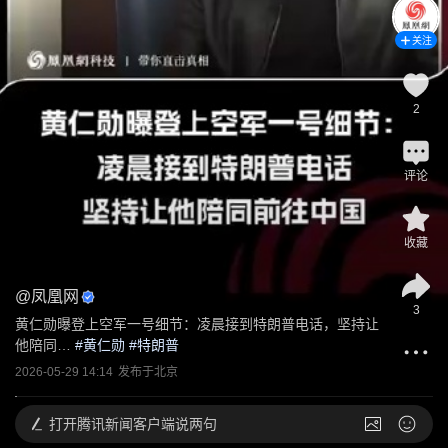
关注
2
评论
收藏
@
凤凰网
3
黄仁勋曝登上空军一号细节：凌晨接到特朗普电话，坚持让
他陪同…
 #
黄仁勋
 #
特朗普
2026-05-29 14:14
发布于
北京
打开
腾讯新闻客户端说两句