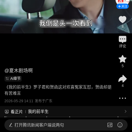
关注
8
评论
5
@
夏木剧场啊
AI章节
4
《我的前半生》罗子君和贺函这对欢喜冤家互怼，贺函却是
有苦难言
2026-05-29 14:11
发布于
广东
我的前半生
看正片
打开
腾讯新闻客户端说两句