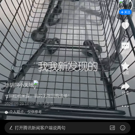
关注
1
评论
收藏
@
胡同小天地
分享
七鲜红桔米露，我的无限回购清单！
2026-05-29 14:07
发布于
北京
个人观点，仅供参考
打开
腾讯新闻客户端说两句