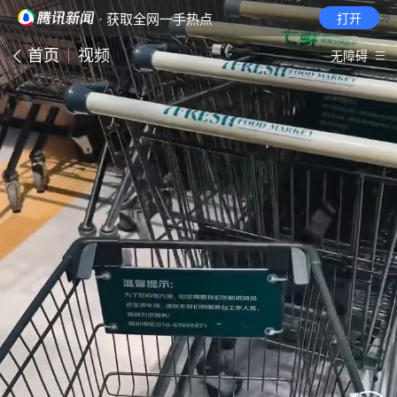
· 获取全网一手热点
打开
首页
视频
无障碍