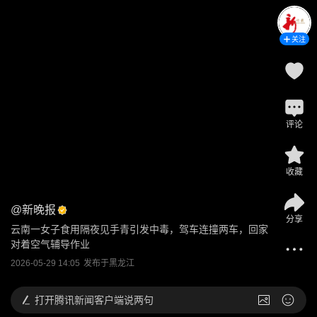
关注
评论
收藏
@
新晚报
分享
云南一女子食用隔夜见手青引发中毒，驾车连撞两车，回家
对着空气辅导作业
2026-05-29 14:05
发布于
黑龙江
打开
腾讯新闻客户端说两句