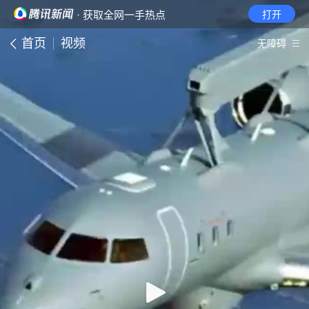
· 获取全网一手热点
打开
首页
视频
无障碍