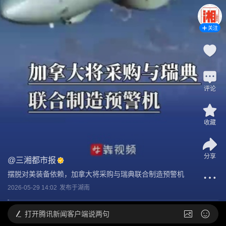
关注
评论
收藏
分享
@
三湘都市报
摆脱对美装备依赖，加拿大将采购与瑞典联合制造预警机
2026-05-29 14:02
发布于
湖南
打开
腾讯新闻客户端说两句