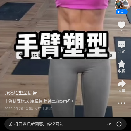
关注
1
评论
收藏
分享
@
燃脂塑型健身
手臂訓練模式 瘦胳膊 建議重複動作5×
2026-05-29 13:58
发布于
湖北
打开
腾讯新闻客户端说两句