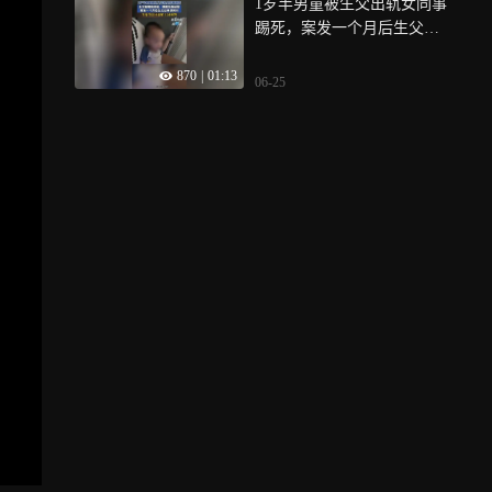
1岁半男童被生父出轨女同事
踢死，案发一个月后生父出
具谅解书，生母:坚决不谅
870
|
01:13
解，只求重判
06-25