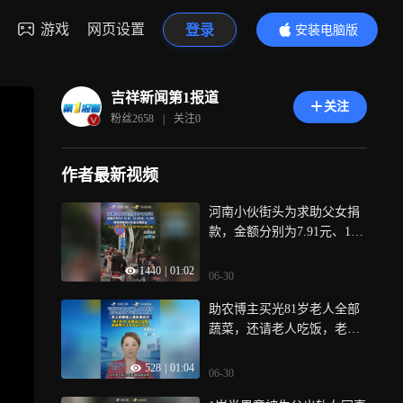
游戏
网页设置
登录
安装电脑版
内容更精彩
吉祥新闻第1报道
关注
粉丝
2658
|
关注
0
作者最新视频
河南小伙街头为求助父女捐
款，金额分别为7.91元、18.8
8元、5.2元，转账到分引起
1440
|
01:02
热议，父亲:确实是儿子手机
06-30
里的全部余额
助农博主买光81岁老人全部
蔬菜，还请老人吃饭，老人
回家路上遇车祸去世，博主
528
|
01:04
自责不已，家属留言安慰:感
06-30
谢博主让爷爷这么开心