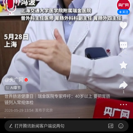
关注
2
评论
1
@
央广网
AI章节
1
世界肠道健康日｜瑞金医院专家呼吁：40岁以上 要把胃肠
镜列入常规体检
2026-05-29 13:54
发布于
北京
打开
腾讯新闻客户端说两句