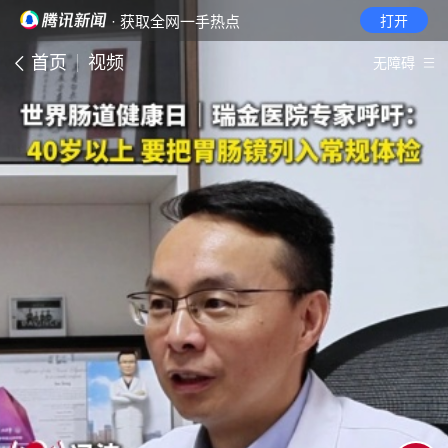
· 获取全网一手热点
打开
首页
视频
无障碍