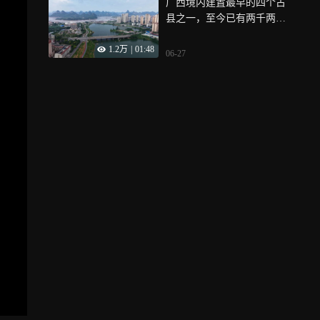
广西境内建置最早的四个古
县之一，至今已有两千两百
多年历史
1.2万
|
01:48
06-27