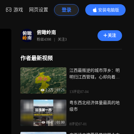
游戏
网页设置
登录
安装电脑版
内容更精彩
俯瞰岭南
关注
粉丝
4398
|
关注
3
作者最新视频
江西最叛逆的城市萍乡：明
明归江西管辖，心却向着长
沙
2.2万
|
03:21
13评论
07-04
粤东西北经济体量最高的地
级市
8647
|
01:00
8评论
07-01